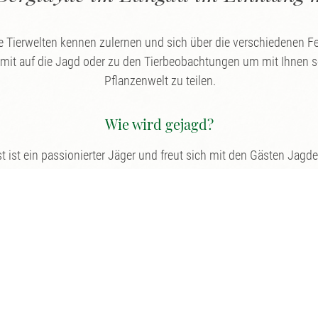
re Tierwelten kennen zulernen und sich über die verschiedenen 
 mit auf die Jagd oder zu den Tierbeobachtungen um mit Ihnen 
Pflanzenwelt zu teilen.
Wie wird gejagd?
t ist ein passionierter Jäger und freut sich mit den Gästen Jagder
ene Jäger aus dem Lungau, welche sich hier genaustens mit der
dschein sowie ein EU-Feuerwaffenschein für die mitgeführte Waf
Die Jagdkarte wird von uns besorgt.
Waidmannsheil beim Häuserl im Wald in Mariapfarr!