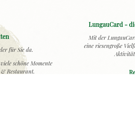
LungauCard - die
iten
Mit der LungauCard
eine riesengroße Viel
der für Sie da.
Aktivitä
 viele schöne Momente
 & Restaurant.
Re
d!
Neue Öff
dl
TÄGLICH geöffn
Küche v
von 15:00 bis 17:00 
für schöne St
Reichhaltiges Frühstüc