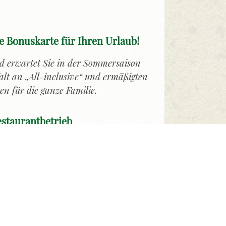
 Bonuskarte für Ihren Urlaub!
 erwartet Sie in der Sommersaison
falt an „All-inclusive“ und ermäßigten
ten für die ganze Familie.
staurantbetrieb
nungszeiten ab Mai 2026:
et von 15:00 Uhr bis 23:00 Uhr,
on 15:00 bis 21:00 Uhr,
Uhr gibt es zusätzlich Kuchen und Eis
unden auf der Sonnenterrasse.
ksbuffet - auch für Gäste von auswärts