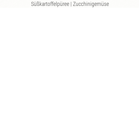
Süßkartoffelpüree | Zucchinigemüse
oder
Nougat Eisparfait
Ribisel | Krokant
4 Gang Menü:
EURO € 49,00
3-Gang Menü:
EURO € 42,00